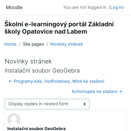
Skip to main content
Moodle
You are not logged in. (
Log in
)
Školní e-learningový portál Základní
školy Opatovice nad Labem
Home
Site pages
Novinky stránek
Novinky stránek
Instalační soubor GeoGebra
← Programy eXe, HotPotatoes, Wink ke stažení
ActivInspire ke stažení →
Display mode
Instalační soubor GeoGebra
Number of replies: 0