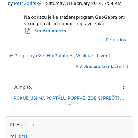
by
Petr Žďárský
-
Saturday, 8 February 2014, 7:54 AM
Na odkazu je ke stažení program GeoGebra pro
volné použití při domácí přípravě žáků.
GeoGebra.exe
Permalink
← Programy eXe, HotPotatoes, Wink ke stažení
ActivInspire ke stažení →
Jump to...
POKUD JSI NA PORTÁLU POPRVÉ, ZDE SI PŘEČTI ... 
→
Blocks
Skip Navigation
Navigation
Home