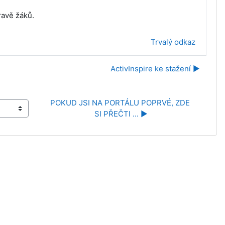
ravě žáků.
Trvalý odkaz
ActivInspire ke stažení ▶︎
POKUD JSI NA PORTÁLU POPRVÉ, ZDE 
SI PŘEČTI ... ▶︎