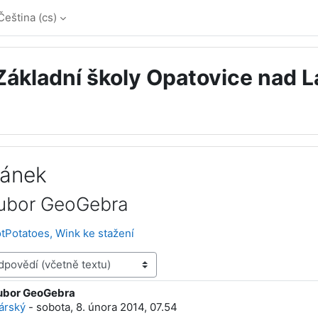
Čeština ‎(cs)‎
 Základní školy Opatovice nad 
ránek
oubor GeoGebra
tPotatoes, Wink ke stažení
oubor GeoGebra
dí: 0
árský
-
sobota, 8. února 2014, 07.54