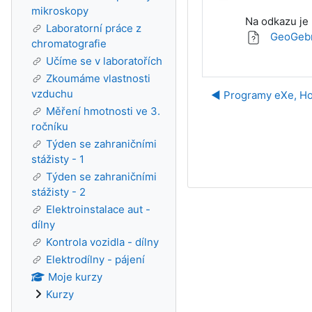
mikroskopy
Na odkazu je 
Laboratorní práce z
GeoGebr
chromatografie
Učíme se v laboratořích
Zkoumáme vlastnosti
vzduchu
◀︎ Programy eXe, Ho
Měření hmotnosti ve 3.
ročníku
Týden se zahraničními
stážisty - 1
Týden se zahraničními
stážisty - 2
Elektroinstalace aut -
dílny
Kontrola vozidla - dílny
Elektrodílny - pájení
Moje kurzy
Kurzy