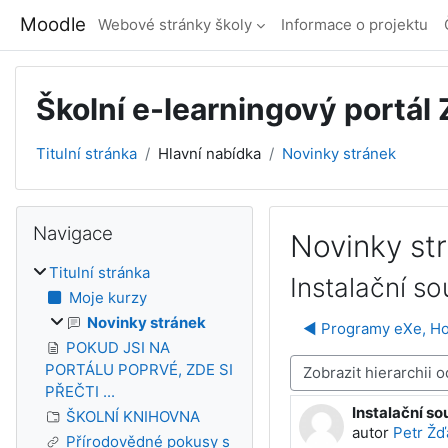
Přejít k hlavnímu obsahu
Moodle
Webové stránky školy
Informace o projektu
Školní e-learningový portál
Titulní stránka
Hlavní nabídka
Novinky stránek
Bloky
Přeskočit: Navigace
Navigace
Novinky st
Titulní stránka
Instalační s
Moje kurzy
Novinky stránek
◀︎ Programy eXe, Ho
POKUD JSI NA
PORTÁLU POPRVÉ, ZDE SI
Režim zobrazení
PŘEČTI ...
Instalační s
Počet odpově
ŠKOLNÍ KNIHOVNA
autor
Petr Žď
Přírodovědné pokusy s