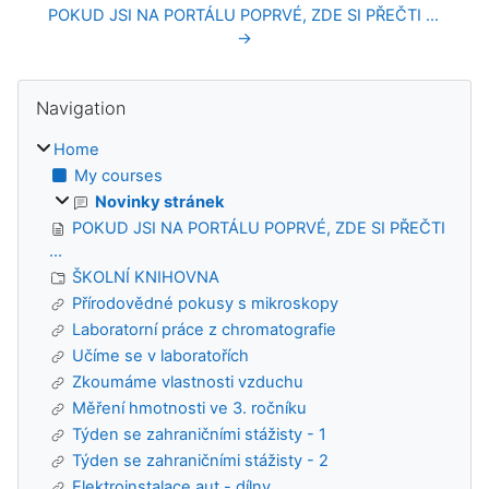
POKUD JSI NA PORTÁLU POPRVÉ, ZDE SI PŘEČTI ... 
→
Blocks
Skip Navigation
Navigation
Home
My courses
Novinky stránek
POKUD JSI NA PORTÁLU POPRVÉ, ZDE SI PŘEČTI
...
ŠKOLNÍ KNIHOVNA
Přírodovědné pokusy s mikroskopy
Laboratorní práce z chromatografie
Učíme se v laboratořích
Zkoumáme vlastnosti vzduchu
Měření hmotnosti ve 3. ročníku
Týden se zahraničními stážisty - 1
Týden se zahraničními stážisty - 2
Elektroinstalace aut - dílny