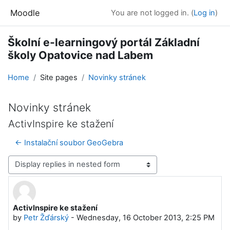
Skip to main content
Moodle
You are not logged in. (
Log in
)
Školní e-learningový portál Základní
školy Opatovice nad Labem
Home
Site pages
Novinky stránek
Novinky stránek
ActivInspire ke stažení
← Instalační soubor GeoGebra
Display mode
ActivInspire ke stažení
Number of replies: 0
by
Petr Žďárský
-
Wednesday, 16 October 2013, 2:25 PM