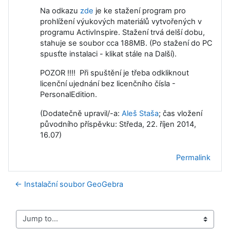
Na odkazu
zde
je ke stažení program pro
prohlížení výukových materiálů vytvořených v
programu ActivInspire. Stažení trvá delší dobu,
stahuje se soubor cca 188MB. (Po stažení do PC
spusťte instalaci - klikat stále na Další).
POZOR !!!! Při spuštění je třeba odkliknout
licenční ujednání bez licenčního čísla -
PersonalEdition.
(Dodatečně upravil/-a:
Aleš Staša
; čas vložení
původního příspěvku: Středa, 22. říjen 2014,
16.07)
Permalink
← Instalační soubor GeoGebra
Jump to...