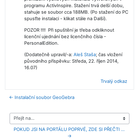
programu ActivInspire. Stažení trvá delší dobu,
stahuje se soubor cca 188MB. (Po stažení do PC
spusťte instalaci - klikat stále na Další).
POZOR !!!! Při spuštění je třeba odkliknout
licenční ujednání bez licenčního čísla -
PersonalEdition.
(Dodatečně upravil/-a:
Aleš Staša
; čas vložení
původního příspěvku: Středa, 22. říjen 2014,
16.07)
Trvalý odkaz
← Instalační soubor GeoGebra
Přejít na...
POKUD JSI NA PORTÁLU POPRVÉ, ZDE SI PŘEČTI ... 
→