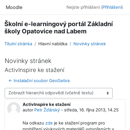
Přejít k hlavnímu obsahu
Moodle
Nejste přihlášeni (
Přihlášení
)
Školní e-learningový portál Základní
školy Opatovice nad Labem
Titulní stránka
Hlavní nabídka
Novinky stránek
Novinky stránek
ActivInspire ke stažení
← Instalační soubor GeoGebra
Režim zobrazení
ActivInspire ke stažení
Počet odpovědí: 0
autor
Petr Žďárský
-
středa, 16. října 2013, 14.25
Na odkazu
zde
je ke stažení program pro
prohlížení výukových materiálů vytvořených v