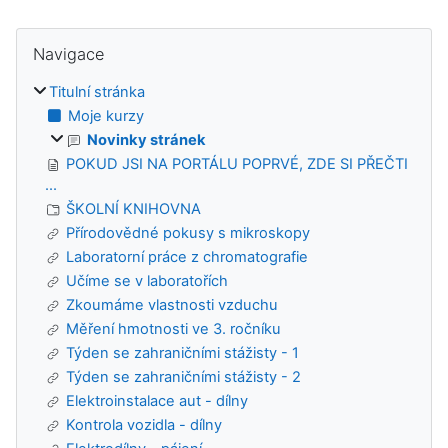
Bloky
Přeskočit: Navigace
Navigace
Titulní stránka
Moje kurzy
Novinky stránek
POKUD JSI NA PORTÁLU POPRVÉ, ZDE SI PŘEČTI
...
ŠKOLNÍ KNIHOVNA
Přírodovědné pokusy s mikroskopy
Laboratorní práce z chromatografie
Učíme se v laboratořích
Zkoumáme vlastnosti vzduchu
Měření hmotnosti ve 3. ročníku
Týden se zahraničními stážisty - 1
Týden se zahraničními stážisty - 2
Elektroinstalace aut - dílny
Kontrola vozidla - dílny