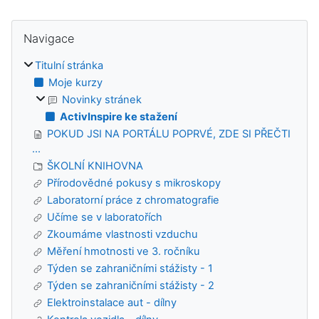
Bloky
Přeskočit: Navigace
Navigace
Titulní stránka
Moje kurzy
Novinky stránek
ActivInspire ke stažení
POKUD JSI NA PORTÁLU POPRVÉ, ZDE SI PŘEČTI
...
ŠKOLNÍ KNIHOVNA
Přírodovědné pokusy s mikroskopy
Laboratorní práce z chromatografie
Učíme se v laboratořích
Zkoumáme vlastnosti vzduchu
Měření hmotnosti ve 3. ročníku
Týden se zahraničními stážisty - 1
Týden se zahraničními stážisty - 2
Elektroinstalace aut - dílny