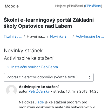
Přejít k hlavnímu obsahu
Moodle
Nejste přihlášeni (
Přihlášení
)
Školní e-learningový portál Základní
školy Opatovice nad Labem
Titulní stránka
Hlavní nabídka
Novinky stránek
ActivInspire ke stažení
Novinky stránek
ActivInspire ke stažení
← Instalační soubor GeoGebra
Režim zobrazení
ActivInspire ke stažení
Počet odpovědí: 0
autor
Petr Žďárský
-
středa, 16. října 2013, 14.25
Na odkazu
zde
je ke stažení program pro
prohlížení výukových materiálů vytvořených v