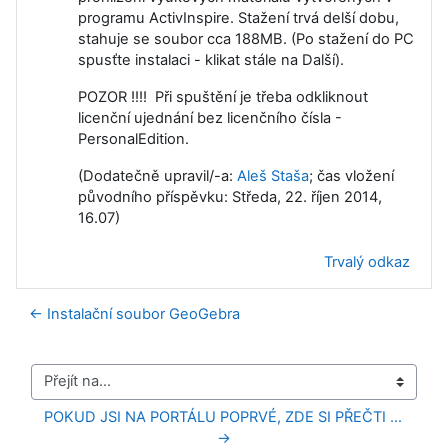
programu ActivInspire. Stažení trvá delší dobu,
stahuje se soubor cca 188MB. (Po stažení do PC
spusťte instalaci - klikat stále na Další).
POZOR !!!! Při spuštění je třeba odkliknout
licenční ujednání bez licenčního čísla -
PersonalEdition.
(Dodatečně upravil/-a:
Aleš Staša
; čas vložení
původního příspěvku: Středa, 22. říjen 2014,
16.07)
Trvalý odkaz
← Instalační soubor GeoGebra
Přejít na...
POKUD JSI NA PORTÁLU POPRVÉ, ZDE SI PŘEČTI ... 
→