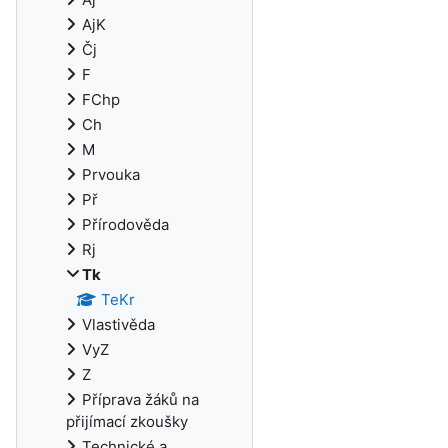
AjK
Čj
F
FChp
Ch
M
Prvouka
Př
Přírodověda
Rj
Tk
TeKr
Vlastivěda
VyZ
Z
Příprava žáků na
přijímací zkoušky
Technické a