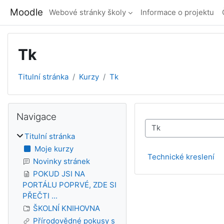
Přejít k hlavnímu obsahu
Moodle
Webové stránky školy
Informace o projektu
Tk
Titulní stránka
Kurzy
Tk
Bloky
Přeskočit: Navigace
Navigace
Kategorie kurzů
Titulní stránka
Moje kurzy
Technické kreslení
Novinky stránek
POKUD JSI NA
PORTÁLU POPRVÉ, ZDE SI
PŘEČTI ...
ŠKOLNÍ KNIHOVNA
Přírodovědné pokusy s