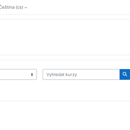
Čeština ‎(cs)‎
Vyhledat kurzy
Vy