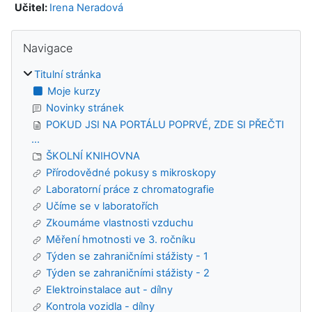
Učitel:
Irena Neradová
Bloky
Přeskočit: Navigace
Navigace
Titulní stránka
Moje kurzy
Novinky stránek
POKUD JSI NA PORTÁLU POPRVÉ, ZDE SI PŘEČTI
...
ŠKOLNÍ KNIHOVNA
Přírodovědné pokusy s mikroskopy
Laboratorní práce z chromatografie
Učíme se v laboratořích
Zkoumáme vlastnosti vzduchu
Měření hmotnosti ve 3. ročníku
Týden se zahraničními stážisty - 1
Týden se zahraničními stážisty - 2
Elektroinstalace aut - dílny
Kontrola vozidla - dílny