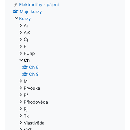
Elektrodílny - pájení
Moje kurzy
Kurzy
Aj
AjK
Čj
F
FChp
Ch
Ch 8
Ch 9
M
Prvouka
Př
Přírodověda
Rj
Tk
Vlastivěda
VyZ