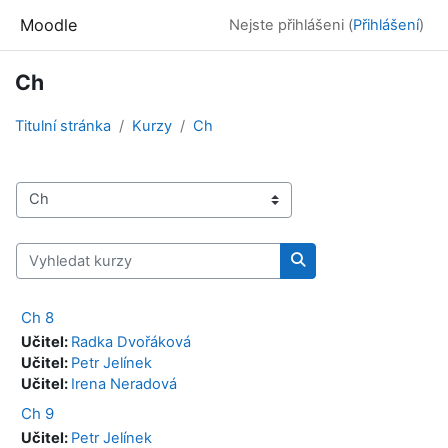
Přejít k hlavnímu obsahu
Moodle
Nejste přihlášeni (
Přihlášení
)
Ch
Titulní stránka
Kurzy
Ch
Kategorie kurzů
Vyhledat kurzy
Vyhledat kurzy
Ch 8
Učitel:
Radka Dvořáková
Učitel:
Petr Jelínek
Učitel:
Irena Neradová
Ch 9
Učitel:
Petr Jelínek