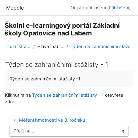
Přejít k hlavnímu obsahu
Moodle
Nejste přihlášeni (
Přihlášení
)
Školní e-learningový portál Základní
školy Opatovice nad Labem
Titulní stránka
Hlavní nabídka
Týden se zahraničními stážisty - 1
Týden se zahraničními stážisty - 1
Požadavky na absolvování
Týden se zahraničními stážisty -1
Kliknutím na
Týden se zahraničními stážisty - 1
otevřete
zdroj.
← Měření hmotnosti ve 3. ročníku
Přejít na...