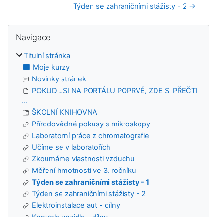
Týden se zahraničními stážisty - 2 →
Bloky
Přeskočit: Navigace
Navigace
Titulní stránka
Moje kurzy
Novinky stránek
POKUD JSI NA PORTÁLU POPRVÉ, ZDE SI PŘEČTI
...
ŠKOLNÍ KNIHOVNA
Přírodovědné pokusy s mikroskopy
Laboratorní práce z chromatografie
Učíme se v laboratořích
Zkoumáme vlastnosti vzduchu
Měření hmotnosti ve 3. ročníku
Týden se zahraničními stážisty - 1
Týden se zahraničními stážisty - 2
Elektroinstalace aut - dílny
Kontrola vozidla - dílny