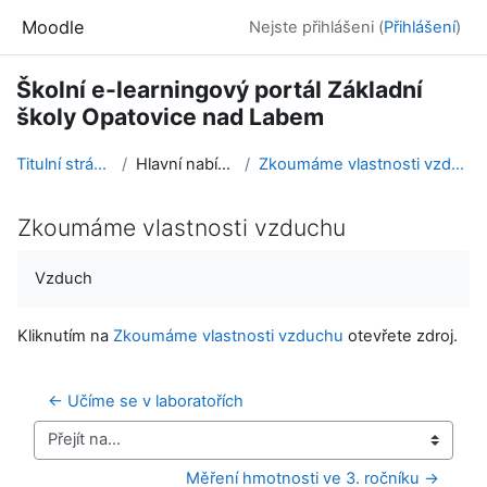
Přejít k hlavnímu obsahu
Moodle
Nejste přihlášeni (
Přihlášení
)
Školní e-learningový portál Základní
školy Opatovice nad Labem
Titulní stránka
Hlavní nabídka
Zkoumáme vlastnosti vzduchu
Zkoumáme vlastnosti vzduchu
Požadavky na absolvování
Vzduch
Kliknutím na
Zkoumáme vlastnosti vzduchu
otevřete zdroj.
← Učíme se v laboratořích
Přejít na...
Měření hmotnosti ve 3. ročníku →