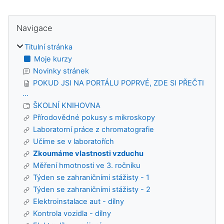
Bloky
Přeskočit: Navigace
Navigace
Titulní stránka
Moje kurzy
Novinky stránek
POKUD JSI NA PORTÁLU POPRVÉ, ZDE SI PŘEČTI
...
ŠKOLNÍ KNIHOVNA
Přírodovědné pokusy s mikroskopy
Laboratorní práce z chromatografie
Učíme se v laboratořích
Zkoumáme vlastnosti vzduchu
Měření hmotnosti ve 3. ročníku
Týden se zahraničními stážisty - 1
Týden se zahraničními stážisty - 2
Elektroinstalace aut - dílny
Kontrola vozidla - dílny