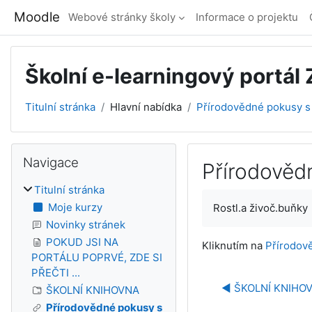
Přejít k hlavnímu obsahu
Moodle
Webové stránky školy
Informace o projektu
Školní e-learningový portál
Titulní stránka
Hlavní nabídka
Přírodovědné pokusy s
Bloky
Přeskočit: Navigace
Navigace
Přírodověd
Titulní stránka
Požadavky na absol
Moje kurzy
Rostl.a živoč.buňky
Novinky stránek
POKUD JSI NA
Kliknutím na
Přírodov
PORTÁLU POPRVÉ, ZDE SI
PŘEČTI ...
◀︎ ŠKOLNÍ KNIHO
ŠKOLNÍ KNIHOVNA
Přírodovědné pokusy s